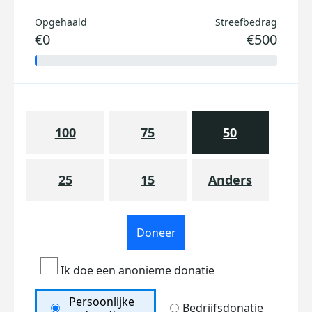
Opgehaald
Streefbedrag
€0
€500
100
75
50
25
15
Anders
Doneer
Ik doe een anonieme donatie
Persoonlijke
Bedrijfsdonatie