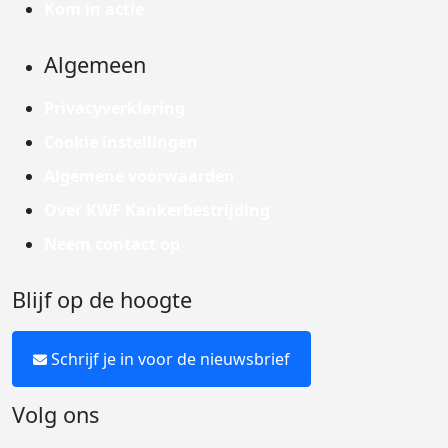
Kom in actie
Algemeen
Privacyverklaring
Cookie instellingen
Algemene voorwaarden
Over KWF Kankerbestrijding
Neem contact op
Blijf op de hoogte
Schrijf je in voor de nieuwsbrief
Volg ons