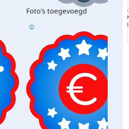
Bij 
Foto's toegevoegd
je je