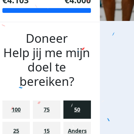
€4.103
€4.000
Doneer
Help jij me mijn
doel te
bereiken?
100
75
50
25
15
Anders