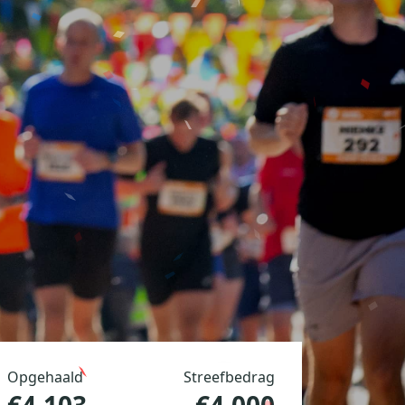
Opgehaald
Streefbedrag