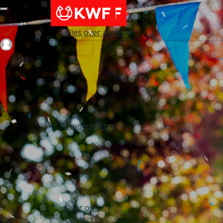
Alles over acties
Login
Evenementen
Over ons
Contact