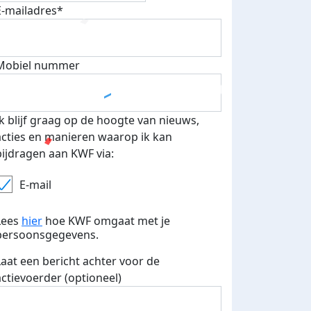
E-mailadres*
Mobiel nummer
Ik blijf graag op de hoogte van nieuws,
acties en manieren waarop ik kan
bijdragen aan KWF via:
E-mail
Lees
hier
hoe KWF omgaat met je
persoonsgegevens.
Laat een bericht achter voor de
actievoerder (optioneel)