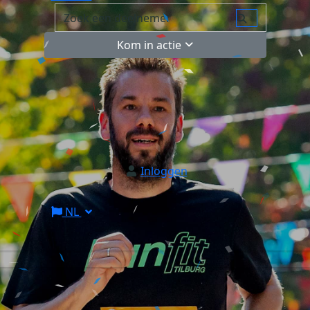
Kom in actie
Inloggen
NL