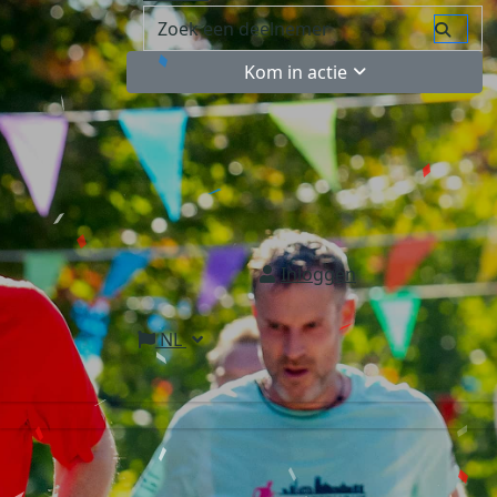
Kom in actie
Inloggen
NL