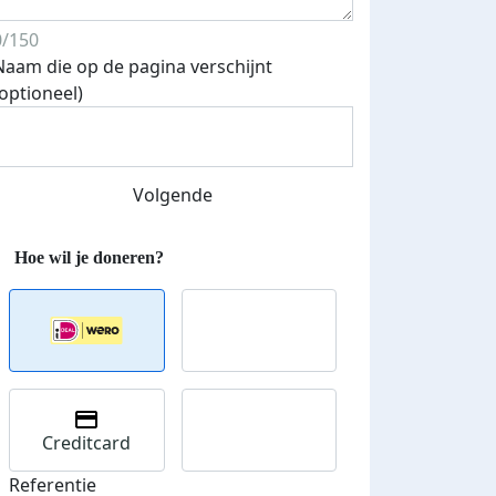
500 euro aan donaties ontvang
E-mails verstuurd
 speciale KWF t-shirt!
0/150
Naam die op de pagina verschijnt
(optioneel)
Volgende
Creditcard
Referentie