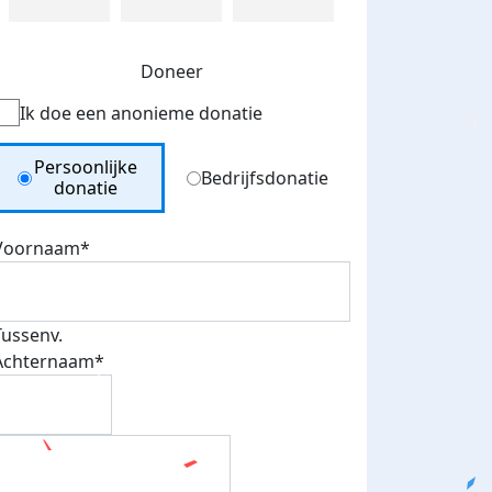
Doneer
Ik doe een anonieme donatie
Donation Type
Persoonlijke
Bedrijfsdonatie
donatie
Voornaam*
Tussenv.
Achternaam*