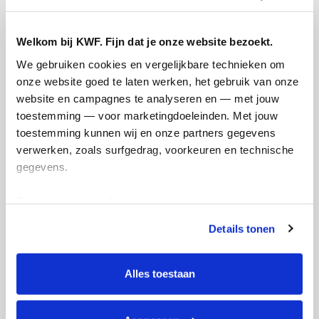
Welkom bij KWF. Fijn dat je onze website bezoekt.
We gebruiken cookies en vergelijkbare technieken om 
onze website goed te laten werken, het gebruik van onze 
website en campagnes te analyseren en — met jouw 
toestemming — voor marketingdoeleinden. Met jouw 
toestemming kunnen wij en onze partners gegevens 
verwerken, zoals surfgedrag, voorkeuren en technische 
gegevens.
Deze gegevens helpen ons om campagnes te meten, 
prestaties te verbeteren en relevante KWF-content te 
Details tonen
tonen. Je kunt je toestemming op elk moment wijzigen of 
intrekken via Cookie instellingen onderaan de pagina. De 
lijst met cookies is te vinden in het tabblad “details”.
Alles toestaan
Actiepagina gemaakt