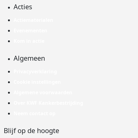
Acties
Actiematerialen
Evenementen
Kom in actie
Algemeen
Privacyverklaring
Cookie instellingen
Algemene voorwaarden
Over KWF Kankerbestrijding
Neem contact op
Blijf op de hoogte