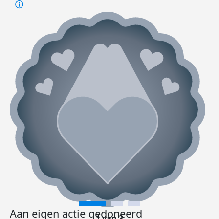
Aan eigen actie gedoneerd
1 van 3