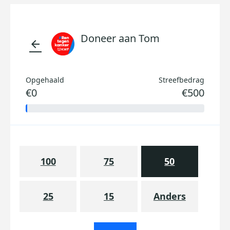
Doneer aan Tom
arrow_back
Opgehaald
Streefbedrag
€0
€500
100
75
50
25
15
Anders