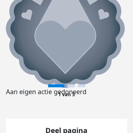
Aan eigen actie gedoneerd
1 van 3
Deel pagina