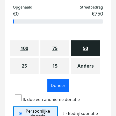
Opgehaald
Streefbedrag
€0
€750
100
75
50
25
15
Anders
Doneer
Ik doe een anonieme donatie
Persoonlijke
Bedrijfsdonatie
donatie