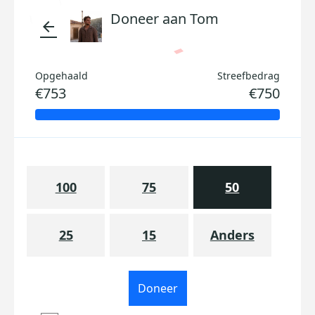
Doneer aan Tom
arrow_back
Opgehaald
Streefbedrag
€753
€750
100
75
50
25
15
Anders
Doneer