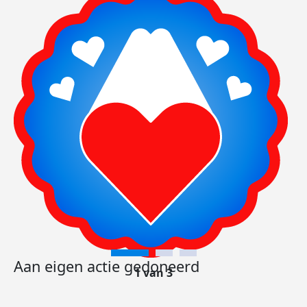
Aan eigen actie gedoneerd
1 van 3