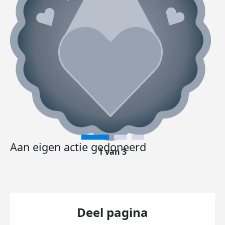
Aan eigen actie gedoneerd
1 van 3
Deel pagina