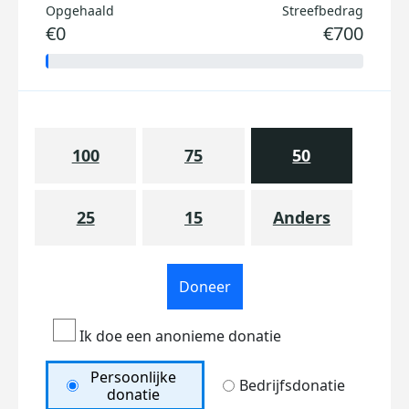
Opgehaald
Streefbedrag
€0
€700
100
75
50
25
15
Anders
Doneer
Ik doe een anonieme donatie
Persoonlijke
Bedrijfsdonatie
donatie