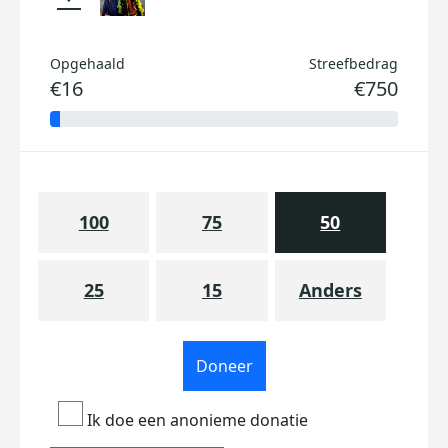
Opgehaald
Streefbedrag
€16
€750
100
75
50
25
15
Anders
Doneer
Ik doe een anonieme donatie