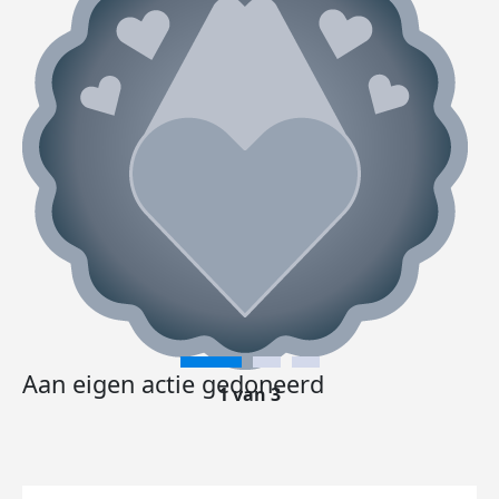
Aan eigen actie gedoneerd
1 van 3