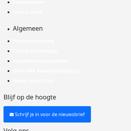
Evenementen
Kom in actie
Algemeen
Privacyverklaring
Cookie instellingen
Algemene voorwaarden
Over KWF Kankerbestrijding
Neem contact op
Blijf op de hoogte
Schrijf je in voor de nieuwsbrief
Volg ons