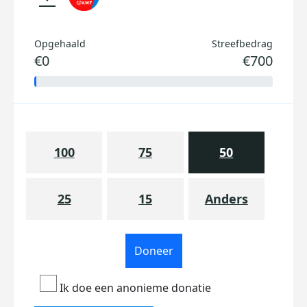
Opgehaald
Streefbedrag
€0
€700
100
75
50
25
15
Anders
Doneer
Ik doe een anonieme donatie