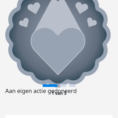
Aan eigen actie gedoneerd
1 van 3