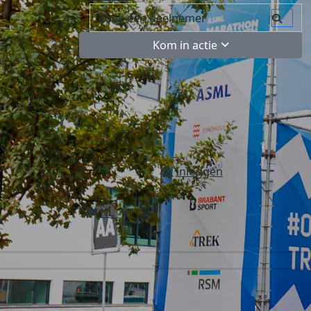
Kom in actie
Inloggen
NL