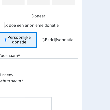
Doneer
Ik doe een anonieme donatie
Donation Type
Persoonlijke
Bedrijfsdonatie
donatie
Voornaam*
Tussenv.
Achternaam*