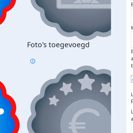
Bij 
Foto's toegevoegd
je je