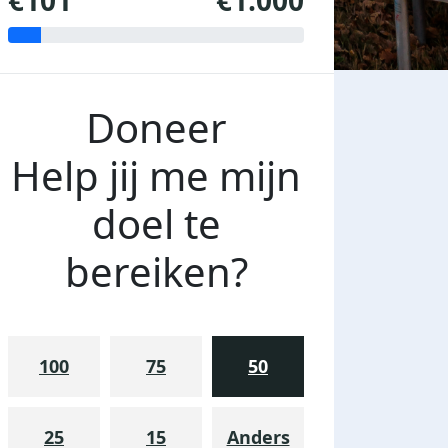
€101
€1.000
Doneer
Help jij me mijn
doel te
bereiken?
100
75
50
25
15
Anders