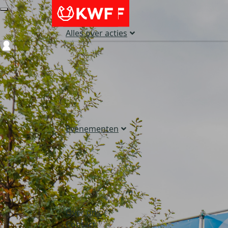
Alles over acties
Login
Evenementen
Over ons
Contact