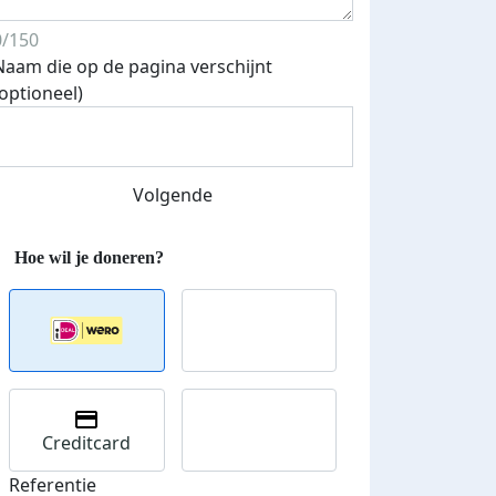
0/150
Naam die op de pagina verschijnt
(optioneel)
Volgende
Streefbedrag verhoogd
Creditcard
Referentie