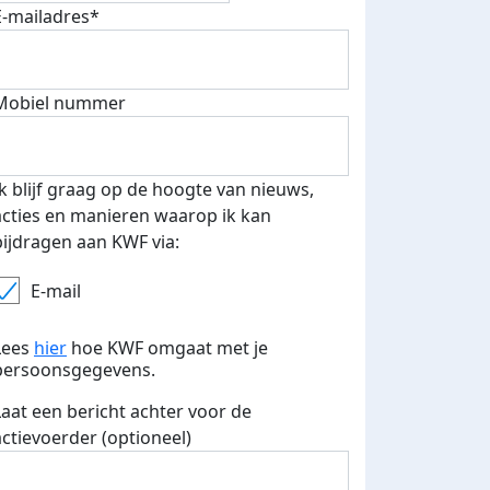
E-mailadres*
Mobiel nummer
500 euro aan donaties ontvang
E-mails verstuurd
 speciale KWF t-shirt!
Ik blijf graag op de hoogte van nieuws,
acties en manieren waarop ik kan
bijdragen aan KWF via:
E-mail
Lees
hier
hoe KWF omgaat met je
persoonsgegevens.
Laat een bericht achter voor de
actievoerder (optioneel)