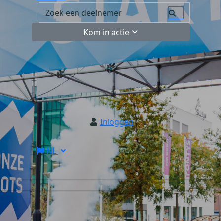
Kom in actie
Inloggen
NL