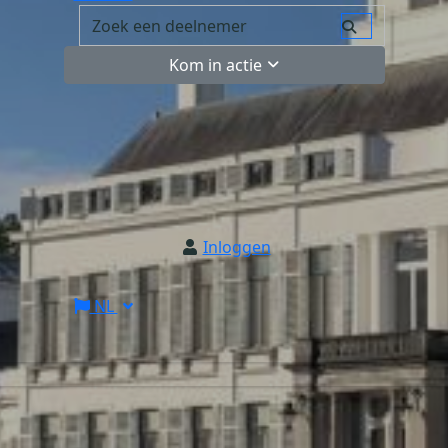
Kom in actie
Inloggen
NL