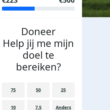
€223
€500
Doneer
Help jij me mijn
doel te
bereiken?
75
50
25
10
7.5
Anders