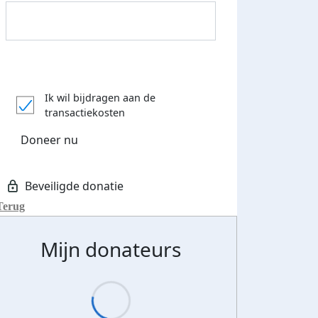
Donateurs bedankt
Ik wil bijdragen aan de
transactiekosten
Doneer nu
Terug
Mijn donateurs