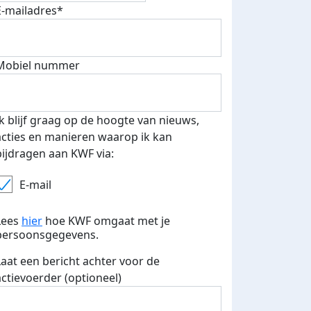
E-mailadres*
fondsenwerver
E-mails verstuurd
Mobiel nummer
Ik blijf graag op de hoogte van nieuws,
acties en manieren waarop ik kan
bijdragen aan KWF via:
E-mail
Lees
hier
hoe KWF omgaat met je
persoonsgegevens.
Laat een bericht achter voor de
actievoerder (optioneel)