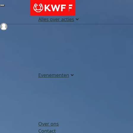
Alles over acties
Login
Evenementen
Over ons
Contact