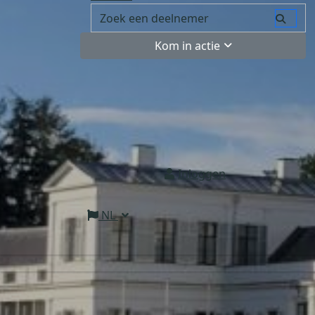
Kom in actie
Inloggen
NL