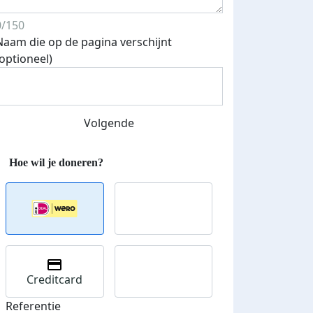
0/150
Naam die op de pagina verschijnt
(optioneel)
Streefbedrag verhoogd
Volgende
Creditcard
Referentie