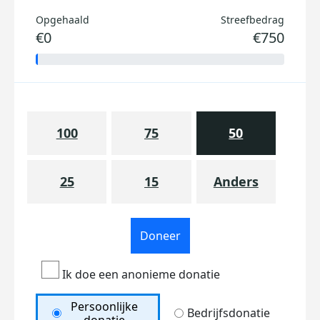
Opgehaald
Streefbedrag
€0
€750
100
75
50
25
15
Anders
Doneer
Ik doe een anonieme donatie
Persoonlijke
Bedrijfsdonatie
donatie