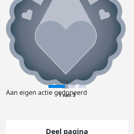
Aan eigen actie gedoneerd
1 van 3
Deel pagina