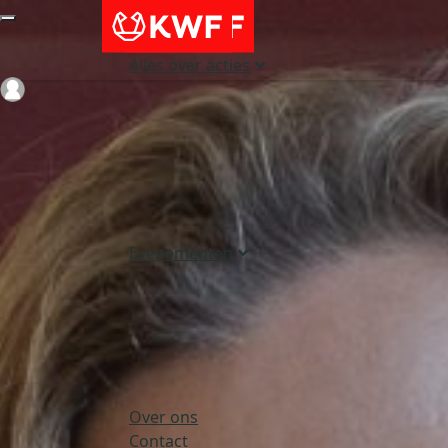
Alles over acties
Login
Evenementen
Over ons
Contact