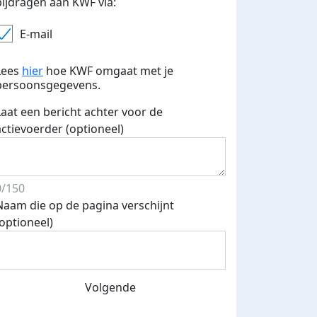
bijdragen aan KWF via:
E-mail
Lees
hier
hoe KWF omgaat met je
persoonsgegevens.
Laat een bericht achter voor de
actievoerder (optioneel)
0/150
Naam die op de pagina verschijnt
(optioneel)
Volgende