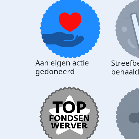
Aan eigen actie
Streefb
gedoneerd
behaal