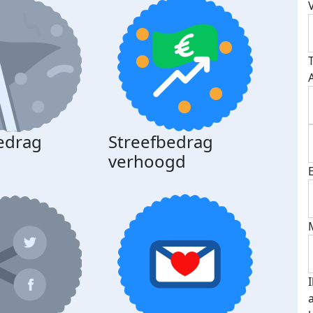
edrag
Streefbedrag
d
verhoogd