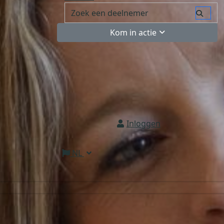
Kom in actie
Inloggen
NL