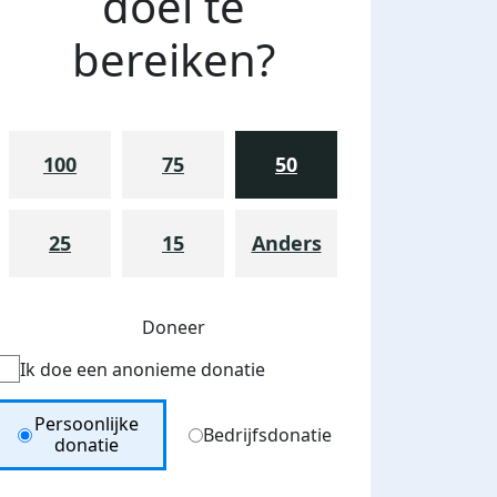
doel te
bereiken?
100
75
50
25
15
Anders
Doneer
Ik doe een anonieme donatie
Donation Type
Persoonlijke
Bedrijfsdonatie
donatie