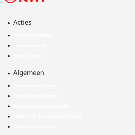
Acties
Actiematerialen
Evenementen
Kom in actie
Algemeen
Privacyverklaring
Cookie instellingen
Algemene voorwaarden
Over KWF Kankerbestrijding
Neem contact op