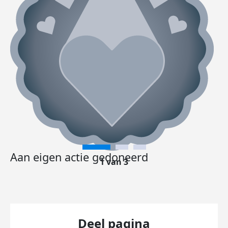
Aan eigen actie gedoneerd
1 van 3
Deel pagina