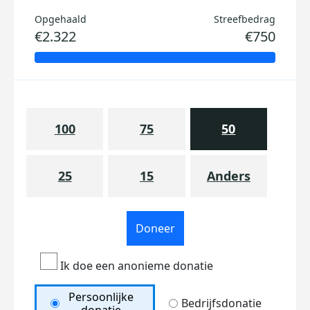
Opgehaald
Streefbedrag
€2.322
€750
100
75
50
25
15
Anders
Doneer
Ik doe een anonieme donatie
Persoonlijke
Bedrijfsdonatie
donatie