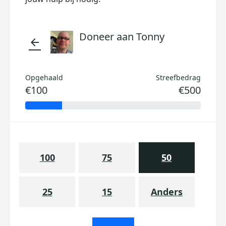
Doneer aan Tonny
arrow_back
Opgehaald
Streefbedrag
€100
€500
100
75
50
25
15
Anders