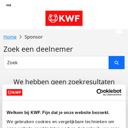
Sponsor
Zoek een deelnemer
We hebben geen zoekresultaten
gevonden
Acties
Welkom bij KWF. Fijn dat je onze website bezoekt.
Actiematerialen
We gebruiken cookies en vergelijkbare technieken om 
Evenementen