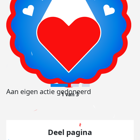
Aan eigen actie gedoneerd
1 van 3
Deel pagina