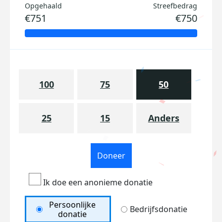
Opgehaald
Streefbedrag
€751
€750
100
75
50
25
15
Anders
Doneer
Ik doe een anonieme donatie
Persoonlijke
Bedrijfsdonatie
donatie