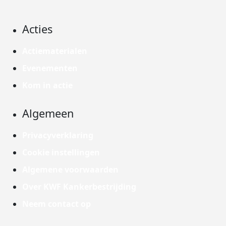
Acties
Actiematerialen
Evenementen
Kom in actie
Algemeen
Privacyverklaring
Cookie instellingen
Algemene voorwaarden
Over KWF Kankerbestrijding
Neem contact op