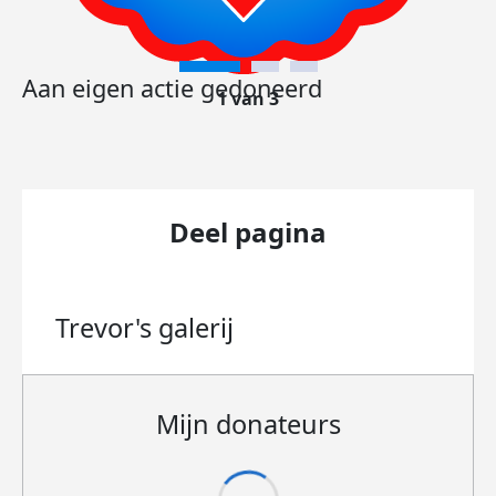
Aan eigen actie gedoneerd
1 van 3
Deel pagina
Trevor's
galerij
Mijn donateurs