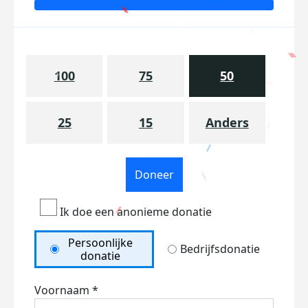
100
75
50
25
15
Anders
Doneer
Ik doe een anonieme donatie
Persoonlijke
Bedrijfsdonatie
donatie
Voornaam *