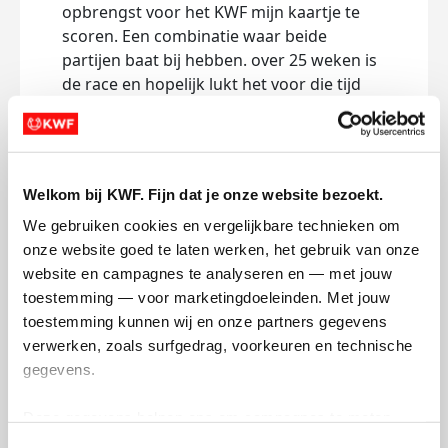
opbrengst voor het KWF mijn kaartje te
scoren. Een combinatie waar beide
partijen baat bij hebben. over 25 weken is
de race en hopelijk lukt het voor die tijd
mijn doel te behalen van minimaal €500!
Deel op
Welkom bij KWF. Fijn dat je onze website bezoekt.
We gebruiken cookies en vergelijkbare technieken om 
Mijn activiteiten volgen
onze website goed te laten werken, het gebruik van onze 
website en campagnes te analyseren en — met jouw 
toestemming — voor marketingdoeleinden. Met jouw 
toestemming kunnen wij en onze partners gegevens 
verwerken, zoals surfgedrag, voorkeuren en technische 
gegevens.
186
kms
Deze gegevens helpen ons om campagnes te meten, 
prestaties te verbeteren en relevante KWF-content te 