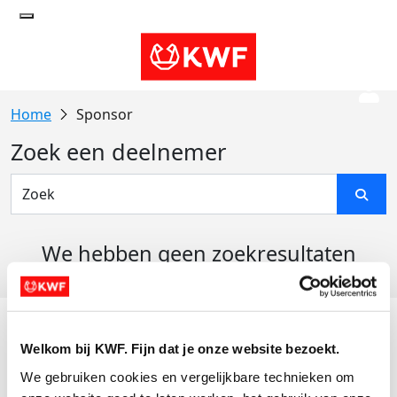
Sponsor
Zoek een deelnemer
We hebben geen zoekresultaten
gevonden
Acties
Welkom bij KWF. Fijn dat je onze website bezoekt.
Actiematerialen
We gebruiken cookies en vergelijkbare technieken om 
Evenementen