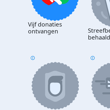
Vijf donaties
Streefb
ontvangen
behaal