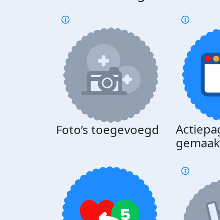
Actiepa
Foto’s toegevoegd
gemaak