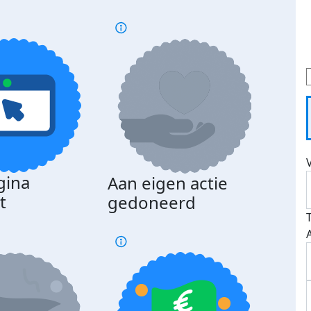
gina
Aan eigen actie
Dona
t
gedoneerd
beda