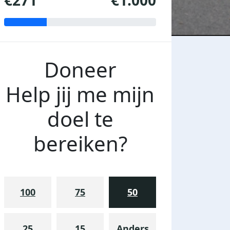
€271
€1.000
Doneer
Help jij me mijn
doel te
bereiken?
100
75
50
25
15
Anders