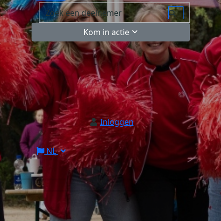
Kom in actie
Inloggen
NL