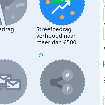
edrag
Streefbedrag
d
verhoogd naar
meer dan €500