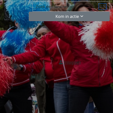
Kom in actie
Inloggen
NL