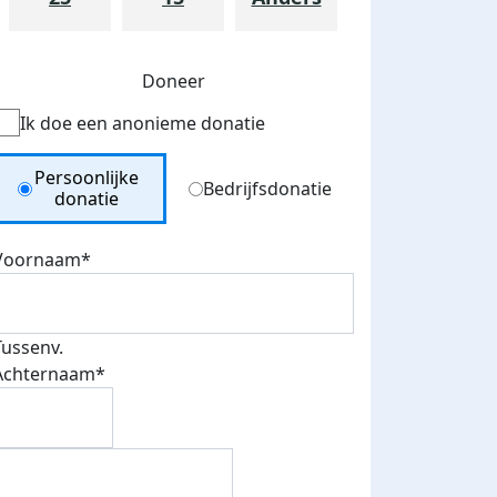
Doneer
Ik doe een anonieme donatie
Donation Type
Persoonlijke
Bedrijfsdonatie
donatie
Voornaam*
teurs
nkt
Tussenv.
Achternaam*