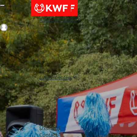
Alles over acties
Login
Evenementen
Over ons
Contact