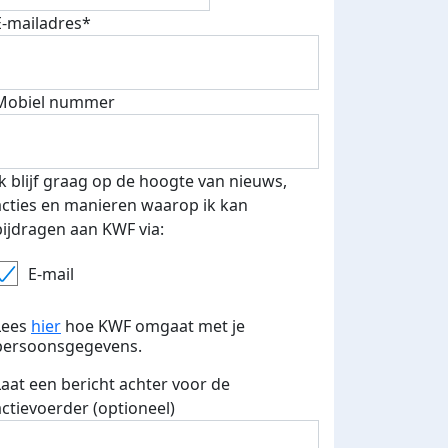
E-mailadres*
Mobiel nummer
Ik blijf graag op de hoogte van nieuws,
acties en manieren waarop ik kan
bijdragen aan KWF via:
E-mail
Lees
hier
hoe KWF omgaat met je
persoonsgegevens.
Laat een bericht achter voor de
actievoerder (optioneel)