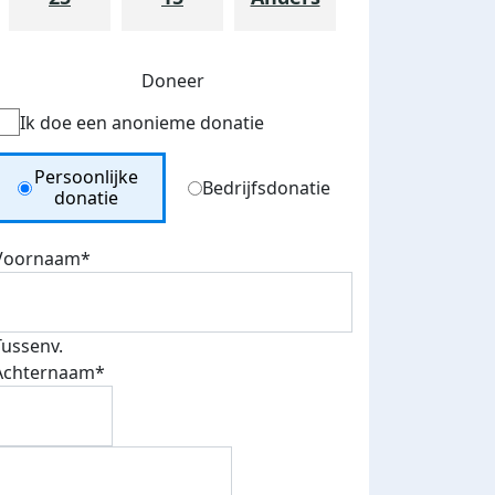
Doneer
Ik doe een anonieme donatie
Donation Type
Persoonlijke
Bedrijfsdonatie
donatie
Voornaam*
Tussenv.
Achternaam*
teurs
nkt