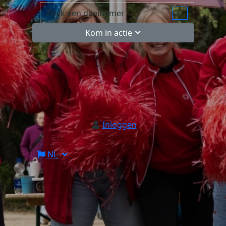
Kom in actie
Inloggen
NL