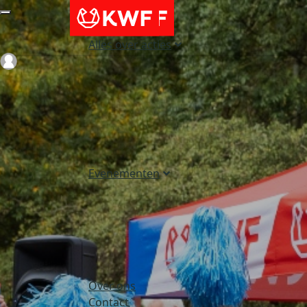
Alles over acties
Login
Evenementen
Over ons
Contact