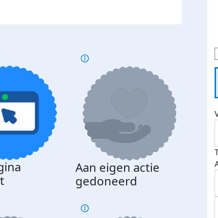
gina
Aan eigen actie
Dona
t
gedoneerd
beda