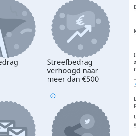
edrag
Streefbedrag
d
verhoogd naar
meer dan €500