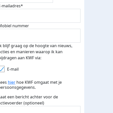
E-mailadres*
Mobiel nummer
Ik blijf graag op de hoogte van nieuws,
acties en manieren waarop ik kan
bijdragen aan KWF via:
E-mail
Lees
hier
hoe KWF omgaat met je
persoonsgegevens.
Laat een bericht achter voor de
actievoerder (optioneel)