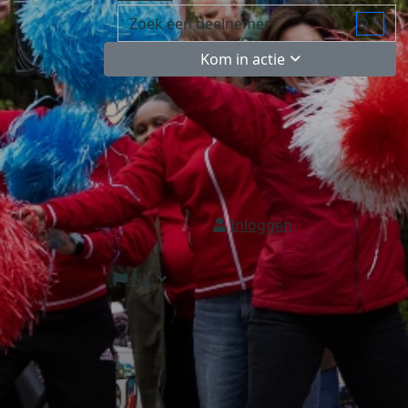
Kom in actie
Inloggen
NL