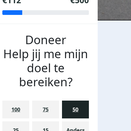
€112
€500
Doneer
Help jij me mijn
doel te
bereiken?
100
75
50
25
15
Anders