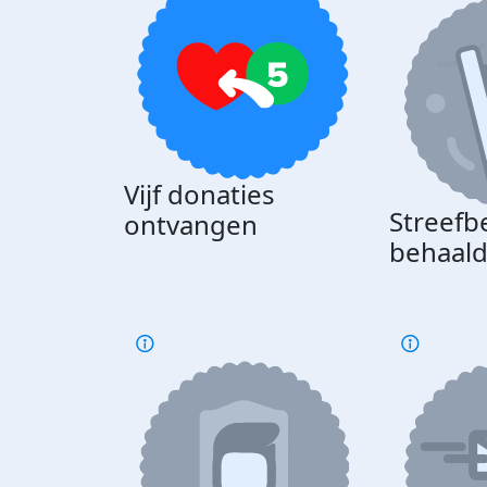
Vijf donaties
Streefb
ontvangen
behaal