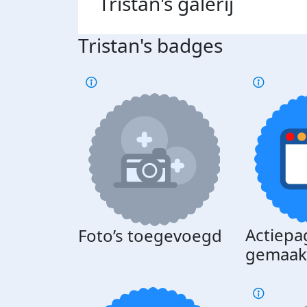
Tristan's
galerij
Tristan's badges
Actiepa
Foto’s toegevoegd
gemaak