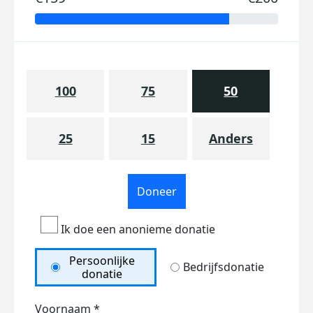
100
75
50
25
15
Anders
Doneer
Ik doe een anonieme donatie
Persoonlijke
Bedrijfsdonatie
donatie
Voornaam *