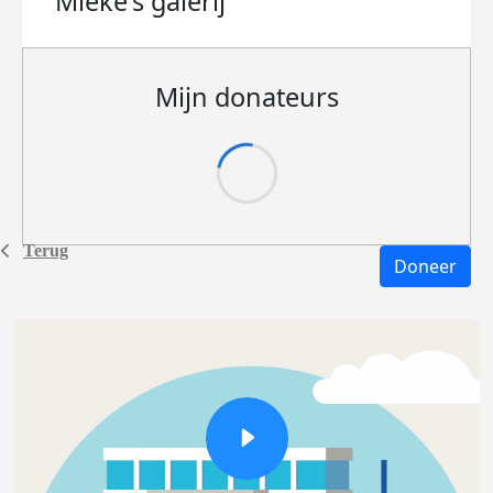
Mieke's
galerij
Mijn donateurs
Terug
Doneer