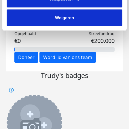
Weigeren
Opgehaald
Streefbedrag
€0
€200.000
Doneer
Word lid van ons team
Trudy's badges