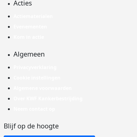
Acties
Actiematerialen
Evenementen
Kom in actie
Algemeen
Privacyverklaring
Cookie instellingen
Algemene voorwaarden
Over KWF Kankerbestrijding
Neem contact op
Blijf op de hoogte