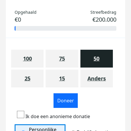
Opgehaald
Streefbedrag
€0
€200.000
100
75
50
25
15
Anders
Doneer
Ik doe een anonieme donatie
Persoonlijke