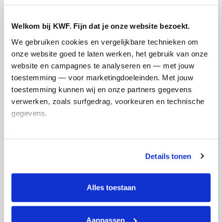
Welkom bij KWF. Fijn dat je onze website bezoekt.
We gebruiken cookies en vergelijkbare technieken om 
onze website goed te laten werken, het gebruik van onze 
website en campagnes te analyseren en — met jouw 
Creditcard
toestemming — voor marketingdoeleinden. Met jouw 
toestemming kunnen wij en onze partners gegevens 
Referentie
verwerken, zoals surfgedrag, voorkeuren en technische 
gegevens.
Deze gegevens helpen ons om campagnes te meten, 
prestaties te verbeteren en relevante KWF-content te 
Details tonen
tonen. Je kunt je toestemming op elk moment wijzigen of 
intrekken via Cookie instellingen onderaan de pagina. De 
lijst met cookies is te vinden in het tabblad “details”.
Ik wil bijdragen aan de transactiekosten
Alles toestaan
en betaal €0.75 extra.
Doneer nu
Aanpassen