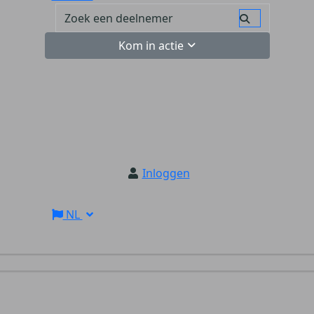
Kom in actie
Inloggen
NL