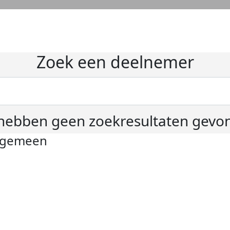
Zoek een deelnemer
hebben geen zoekresultaten gevo
lgemeen
ivacyverklaring
okie instellingen
gemene voorwaarden
er KWF Kankerbestrijding