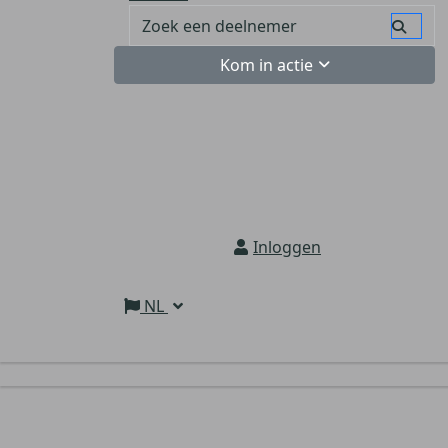
Kom in actie
Inloggen
NL