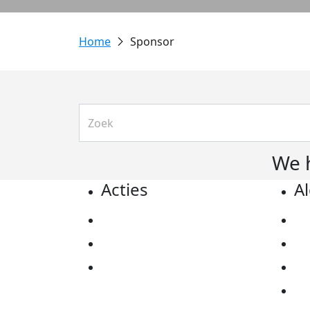
Sponsor
We 
Acties
A
Actiematerialen
Pr
Evenementen
Co
Kom in actie
Al
Ov