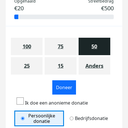
Opgehaald
Streefbedrag
€20
€500
100
75
50
25
15
Anders
Doneer
Ik doe een anonieme donatie
Persoonlijke
Bedrijfsdonatie
donatie