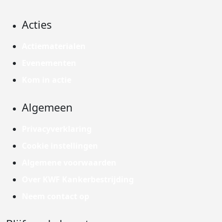
Acties
Actiematerialen
Evenementen
Kom in actie
Algemeen
Privacyverklaring
Cookie instellingen
Algemene voorwaarden
Over KWF Kankerbestrijding
Neem contact op