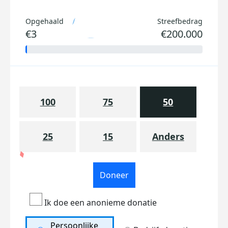
Opgehaald
Streefbedrag
€3
€200.000
100
75
50
25
15
Anders
Doneer
Ik doe een anonieme donatie
Persoonlijke