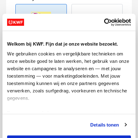
Welkom bij KWF. Fijn dat je onze website bezoekt.
Creditcard
We gebruiken cookies en vergelijkbare technieken om 
Referentie
onze website goed te laten werken, het gebruik van onze 
website en campagnes te analyseren en — met jouw 
toestemming — voor marketingdoeleinden. Met jouw 
toestemming kunnen wij en onze partners gegevens 
verwerken, zoals surfgedrag, voorkeuren en technische 
gegevens.
Deze gegevens helpen ons om campagnes te meten, 
Ik wil bijdragen aan de transactiekosten
prestaties te verbeteren en relevante KWF-content te 
en betaal €0.75 extra.
Details tonen
tonen. Je kunt je toestemming op elk moment wijzigen of 
Doneer nu
intrekken via Cookie instellingen onderaan de pagina. De 