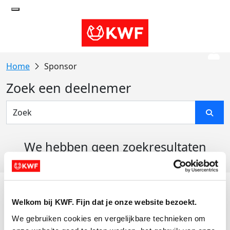
Sponsor
Zoek een deelnemer
We hebben geen zoekresultaten
gevonden
Acties
Welkom bij KWF. Fijn dat je onze website bezoekt.
Actiematerialen
We gebruiken cookies en vergelijkbare technieken om 
Evenementen