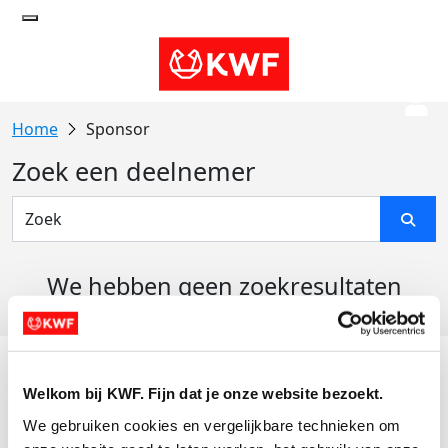
Sponsor
Zoek een deelnemer
We hebben geen zoekresultaten
gevonden
Acties
Welkom bij KWF. Fijn dat je onze website bezoekt.
Actiematerialen
We gebruiken cookies en vergelijkbare technieken om 
Evenementen