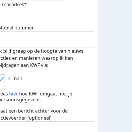
E-mailadres*
Mobiel nummer
 euro opgehaald: t-shirt
E-mails verstuurd
iend
Ik blijf graag op de hoogte van nieuws,
acties en manieren waarop ik kan
bijdragen aan KWF via:
E-mail
Lees
hier
hoe KWF omgaat met je
persoonsgegevens.
Laat een bericht achter voor de
actievoerder (optioneel)