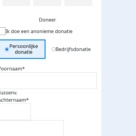
Doneer
Ik doe een anonieme donatie
Donation Type
Persoonlijke
Bedrijfsdonatie
donatie
Voornaam*
Tussenv.
Achternaam*