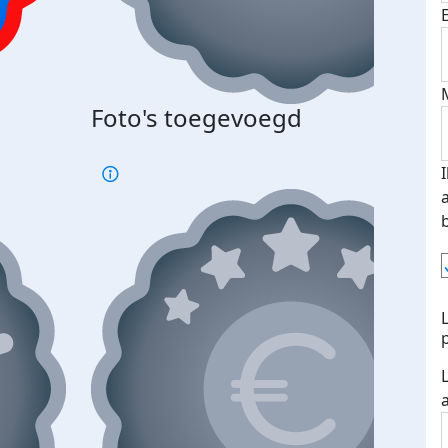
Foto's toegevoegd
€500
verd