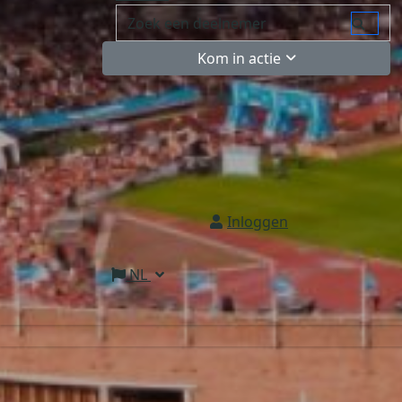
Kom in actie
Inloggen
NL