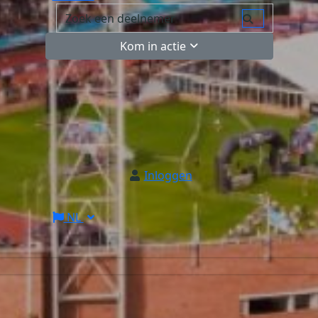
Kom in actie
Inloggen
NL