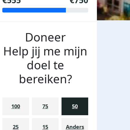
€555
€750
Doneer
Help jij me mijn
doel te
bereiken?
100
75
50
25
15
Anders