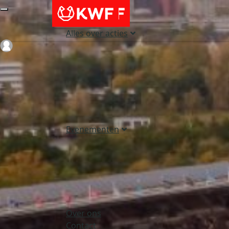
Alles over acties
Login
Evenementen
Over ons
Contact