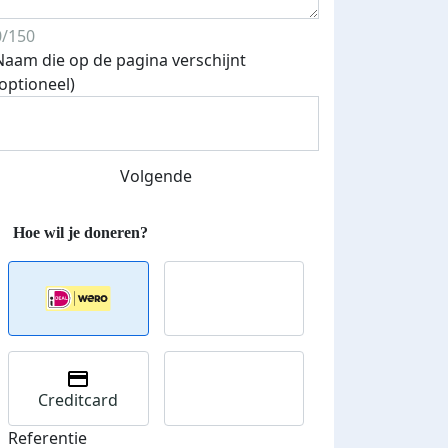
0/150
Naam die op de pagina verschijnt
(optioneel)
Streefbedrag verhoogd
Volgende
Creditcard
Referentie