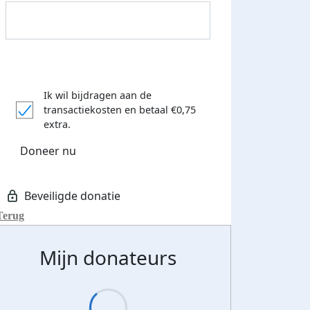
Ik wil bijdragen aan de
transactiekosten
en betaal €0,75
extra.
Donateurs bedankt
Doneer nu
Terug
Mijn donateurs