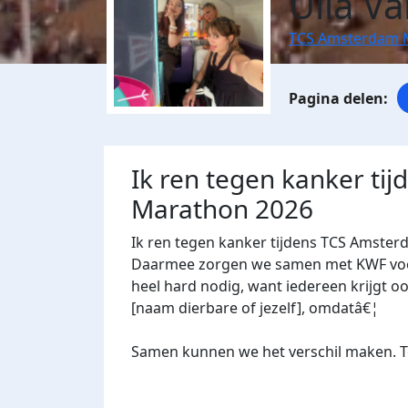
Ulla Va
TCS Amsterdam 
Ik ren tegen kanker ti
Marathon 2026
Ik ren tegen kanker tijdens TCS Amster
Daarmee zorgen we samen met KWF voor 
heel hard nodig, want iedereen krijgt oo
[naam dierbare of jezelf], omdatâ€¦
Samen kunnen we het verschil maken. Te