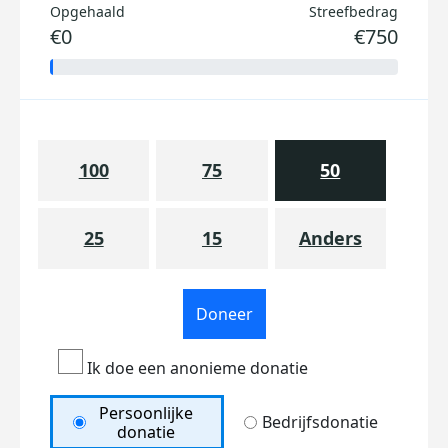
Opgehaald
Streefbedrag
€0
€750
100
75
50
25
15
Anders
Doneer
Ik doe een anonieme donatie
Persoonlijke
Bedrijfsdonatie
donatie