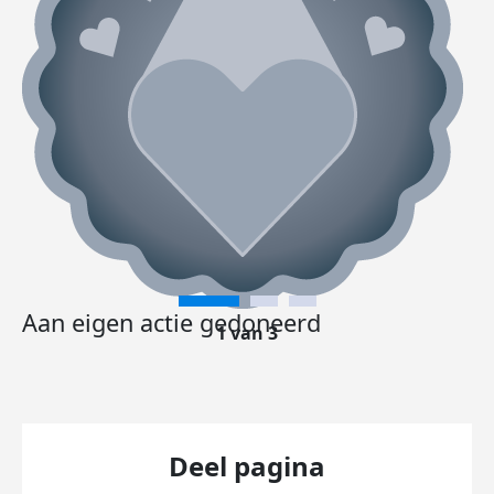
Aan eigen actie gedoneerd
1 van 3
Deel pagina