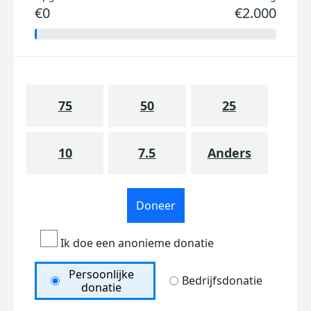
€0
€2.000
75
50
25
10
7.5
Anders
Doneer
Ik doe een anonieme donatie
Persoonlijke
Bedrijfsdonatie
donatie