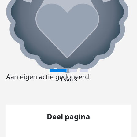
Aan eigen actie gedoneerd
1 van 3
Deel pagina