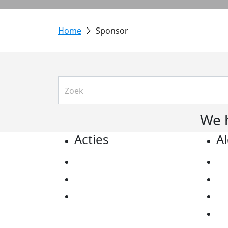
Sponsor
We 
Acties
A
Actiematerialen
Pr
Evenementen
Co
Kom in actie
Al
Ov