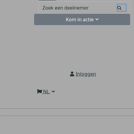
Kom in actie
Inloggen
NL