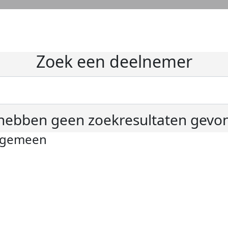
Zoek een deelnemer
hebben geen zoekresultaten gevo
lgemeen
ivacyverklaring
okie instellingen
gemene voorwaarden
er KWF Kankerbestrijding