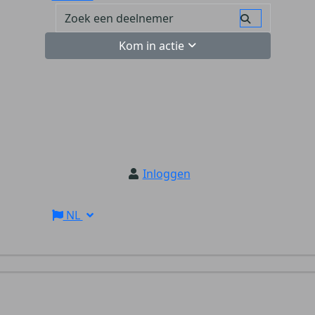
Kom in actie
Inloggen
NL