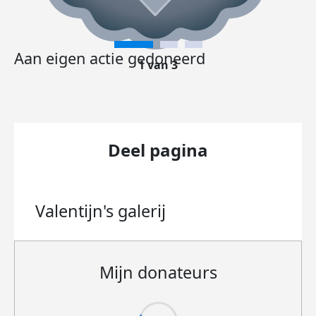
Aan eigen actie gedoneerd
1 van 3
Deel pagina
Valentijn's
galerij
Mijn donateurs