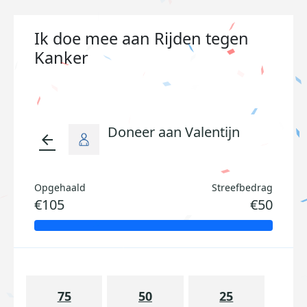
Ik doe mee aan Rijden tegen
Kanker
Doneer aan Valentijn
arrow_back
Opgehaald
Streefbedrag
€105
€50
75
50
25