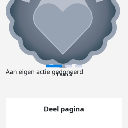
Aan eigen actie gedoneerd
1 van 3
Deel pagina