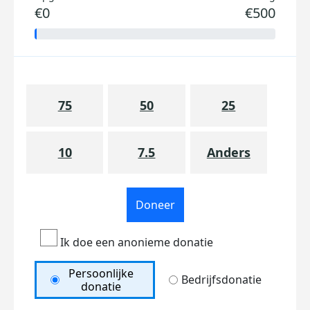
€0
€500
75
50
25
10
7.5
Anders
Doneer
Ik doe een anonieme donatie
Persoonlijke
Bedrijfsdonatie
donatie