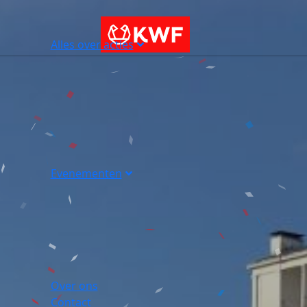
Alles over acties
Evenementen
Over ons
Contact