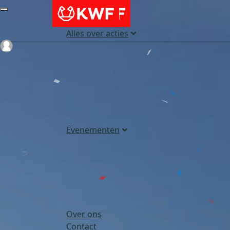
Alles over acties
Login
Evenementen
Over ons
Contact