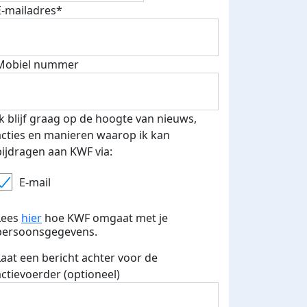
E-mailadres*
Mobiel nummer
Ik blijf graag op de hoogte van nieuws,
fondsenwerver
E-mails verstuurd
acties en manieren waarop ik kan
bijdragen aan KWF via:
E-mail
Lees
hier
hoe KWF omgaat met je
persoonsgegevens.
Laat een bericht achter voor de
actievoerder (optioneel)