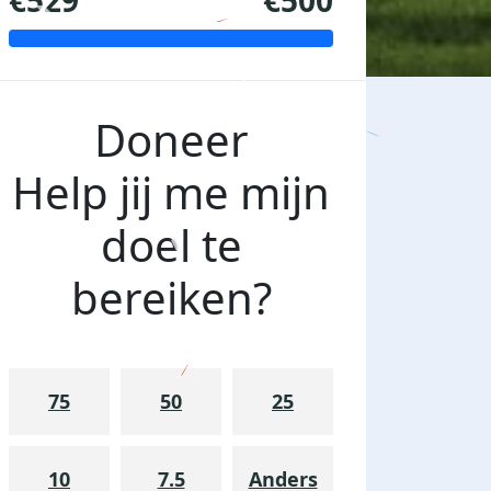
€529
€500
Doneer
Help jij me mijn
doel te
bereiken?
75
50
25
10
7.5
Anders