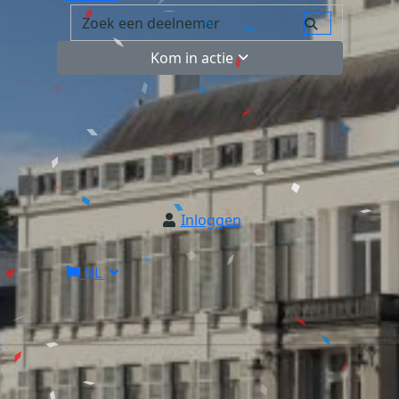
Kom in actie
Inloggen
NL