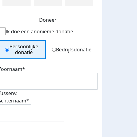
Doneer
Ik doe een anonieme donatie
Donation Type
Persoonlijke
Bedrijfsdonatie
donatie
Voornaam*
Tussenv.
Achternaam*