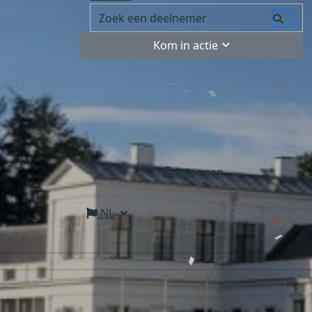
Kom in actie
Inloggen
NL