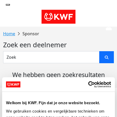
Sponsor
Zoek een deelnemer
We hebben geen zoekresultaten
gevonden
Acties
Welkom bij KWF. Fijn dat je onze website bezoekt.
Actiematerialen
We gebruiken cookies en vergelijkbare technieken om 
Evenementen