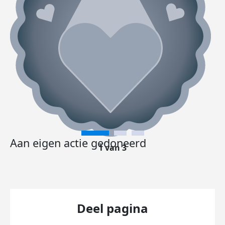
Aan eigen actie gedoneerd
1 van 3
Deel pagina