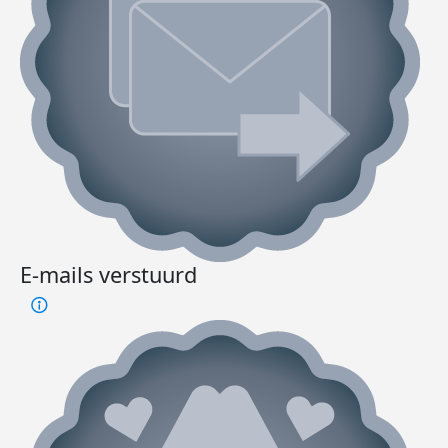
E-mails verstuurd