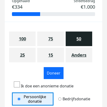
Opgehaald
Streefbedrag
€334
€1.000
100
75
50
25
15
Anders
Doneer
Ik doe een anonieme donatie
Persoonlijke
Bedrijfsdonatie
donatie