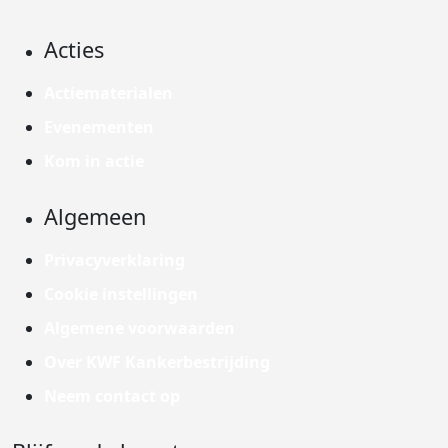
Acties
Actiematerialen
Evenementen
Kom in actie
Algemeen
Privacyverklaring
Cookie instellingen
Algemene voorwaarden
Over KWF Kankerbestrijding
Neem contact op