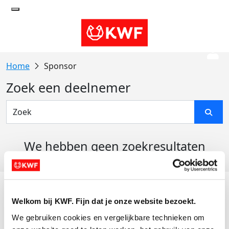
Sponsor
Zoek een deelnemer
We hebben geen zoekresultaten
gevonden
Acties
Welkom bij KWF. Fijn dat je onze website bezoekt.
Actiematerialen
We gebruiken cookies en vergelijkbare technieken om 
Evenementen