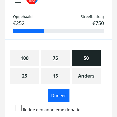
Opgehaald
Streefbedrag
€252
€750
100
75
50
25
15
Anders
Doneer
Ik doe een anonieme donatie