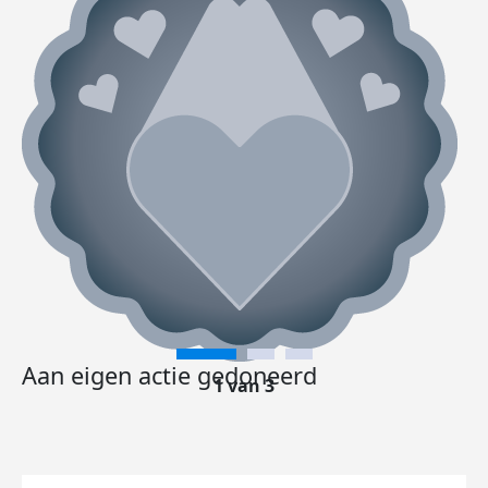
Aan eigen actie gedoneerd
1 van 3