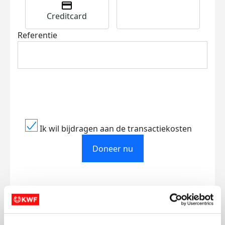
Creditcard
Referentie
Ik wil bijdragen aan de transactiekosten
Doneer nu
Opgehaald
Streefbedrag
€628
€1.000