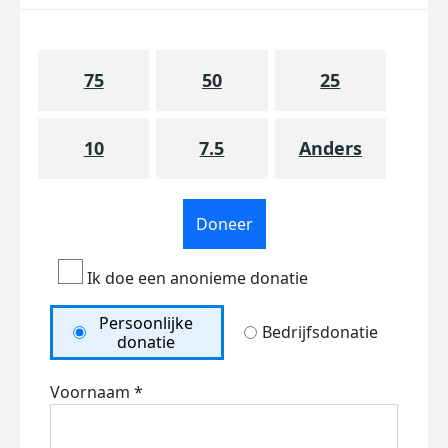
75
50
25
10
7.5
Anders
Doneer
Ik doe een anonieme donatie
Persoonlijke
Bedrijfsdonatie
donatie
Voornaam *