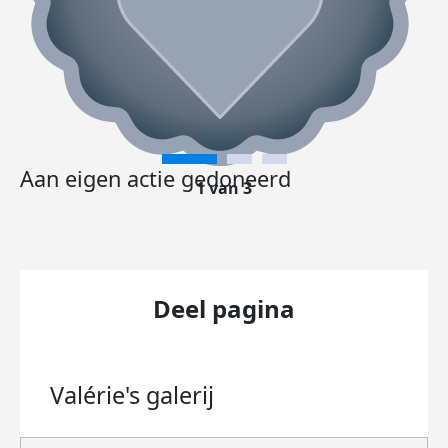
Aan eigen actie gedoneerd
1 van 3
Deel pagina
Valérie's
galerij