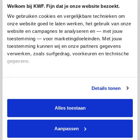
Welkom bij KWF. Fijn dat je onze website bezoekt.
We gebruiken cookies en vergelijkbare technieken om 
Doneer
onze website goed te laten werken, het gebruik van onze 
website en campagnes te analyseren en — met jouw 
Valérie's badges
toestemming — voor marketingdoeleinden. Met jouw 
toestemming kunnen wij en onze partners gegevens 
verwerken, zoals surfgedrag, voorkeuren en technische 
gegevens.
Deze gegevens helpen ons om campagnes te meten, 
prestaties te verbeteren en relevante KWF-content te 
Details tonen
tonen. Je kunt je toestemming op elk moment wijzigen of 
intrekken via Cookie instellingen onderaan de pagina. De 
lijst met cookies is te vinden in het tabblad “details”.
Alles toestaan
Aanpassen