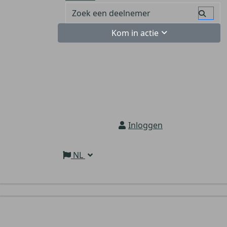
Kom in actie
Inloggen
NL