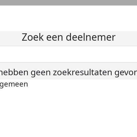
Zoek een deelnemer
hebben geen zoekresultaten gevo
lgemeen
ivacyverklaring
okie instellingen
gemene voorwaarden
er KWF Kankerbestrijding