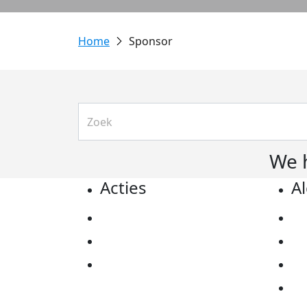
Sponsor
We 
Acties
A
Actiematerialen
Pr
Evenementen
Co
Kom in actie
Al
Ov