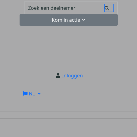
Kom in actie
Inloggen
NL