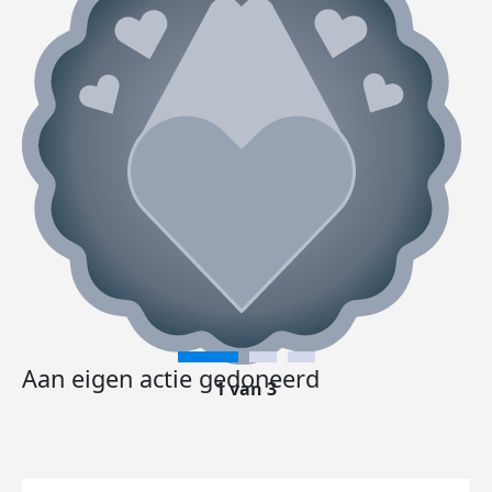
Aan eigen actie gedoneerd
1 van 3