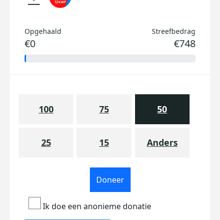
Opgehaald
Streefbedrag
€0
€748
100
75
50
25
15
Anders
Doneer
Ik doe een anonieme donatie