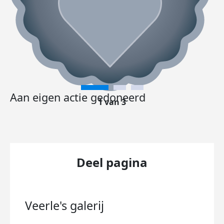
Aan eigen actie gedoneerd
1 van 3
Deel pagina
Veerle's
galerij