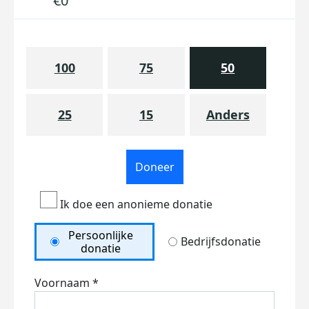
€0
100
75
50
25
15
Anders
Doneer
Ik doe een anonieme donatie
Persoonlijke
Bedrijfsdonatie
donatie
Voornaam *