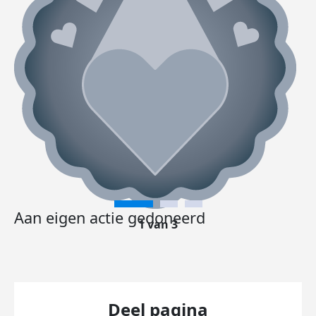
Aan eigen actie gedoneerd
1 van 3
Deel pagina