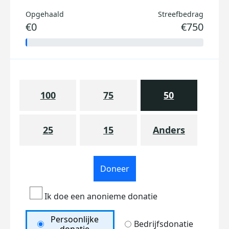
Opgehaald
Streefbedrag
€0
€750
100
75
50
25
15
Anders
Doneer
Ik doe een anonieme donatie
Persoonlijke
Bedrijfsdonatie
donatie