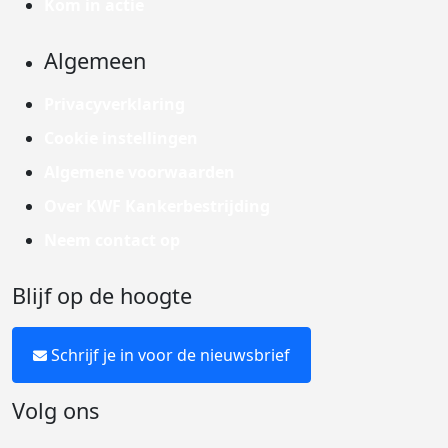
Kom in actie
Algemeen
Privacyverklaring
Cookie instellingen
Algemene voorwaarden
Over KWF Kankerbestrijding
Neem contact op
Blijf op de hoogte
Schrijf je in voor de nieuwsbrief
Volg ons