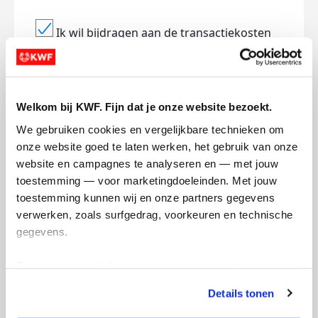
Ik wil bijdragen aan de transactiekosten
en betaal €0.75 extra.
Doneer nu
Welkom bij KWF. Fijn dat je onze website bezoekt.
We gebruiken cookies en vergelijkbare technieken om 
onze website goed te laten werken, het gebruik van onze 
website en campagnes te analyseren en — met jouw 
Opgehaald
Streefbedrag
toestemming — voor marketingdoeleinden. Met jouw 
€1.067
€500
toestemming kunnen wij en onze partners gegevens 
verwerken, zoals surfgedrag, voorkeuren en technische 
Doneer
gegevens.
Veerle's badges
Deze gegevens helpen ons om campagnes te meten, 
prestaties te verbeteren en relevante KWF-content te 
Details tonen
tonen. Je kunt je toestemming op elk moment wijzigen of 
intrekken via Cookie instellingen onderaan de pagina. De 