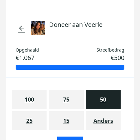
Doneer aan Veerle
arrow_back
Opgehaald
Streefbedrag
€1.067
€500
100
75
50
25
15
Anders