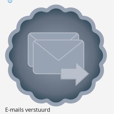
E-mails verstuurd