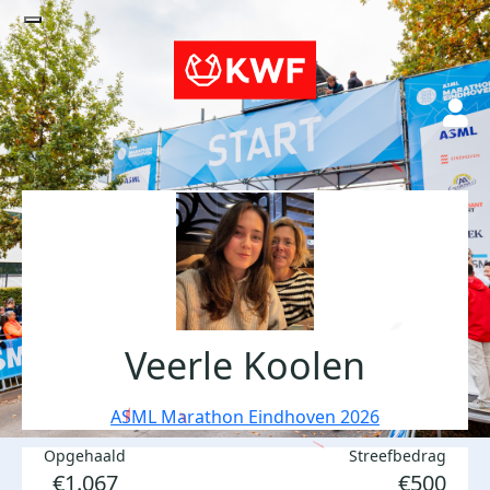
Veerle Koolen
ASML Marathon Eindhoven 2026
Opgehaald
Streefbedrag
€1.067
€500