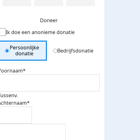
Doneer
Ik doe een anonieme donatie
Donation Type
Persoonlijke
Bedrijfsdonatie
donatie
Voornaam*
Tussenv.
Achternaam*