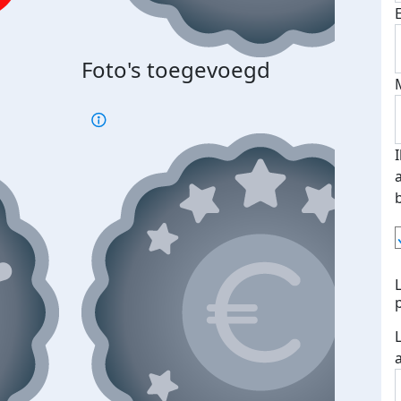
Foto's toegevoegd
€500
verd