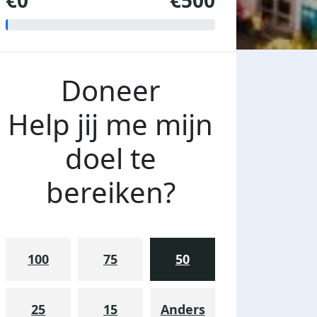
€0
€500
Doneer
Help jij me mijn
doel te
bereiken?
100
75
50
25
15
Anders