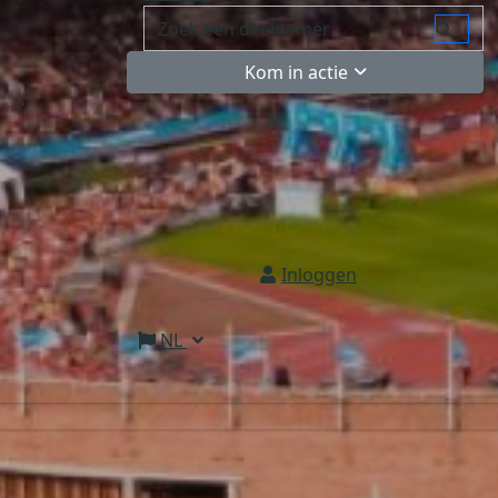
Kom in actie
Inloggen
NL