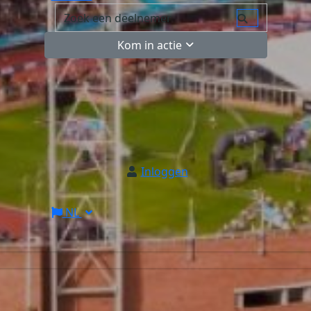
Kom in actie
Inloggen
NL