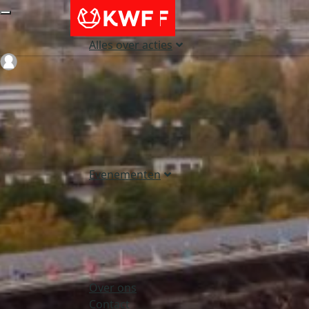
Alles over acties
Login
Evenementen
Over ons
Contact