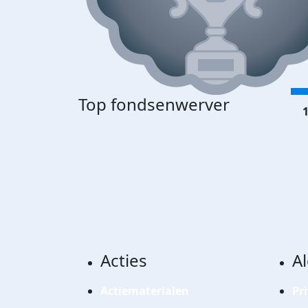
Top fondsenwerver
1
Acties
A
Actiematerialen
Pr