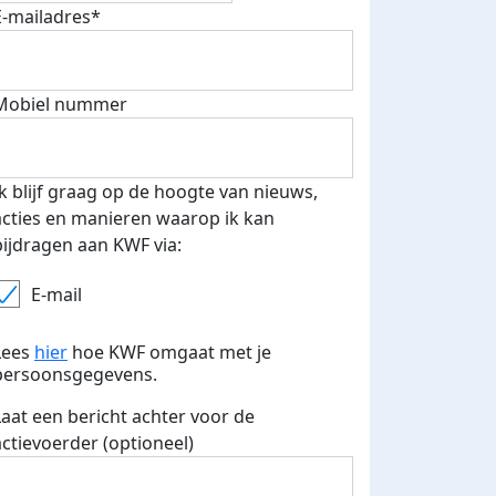
E-mailadres*
 euro opgehaald: t-shirt
E-mails verstuurd
Mobiel nummer
iend
Ik blijf graag op de hoogte van nieuws,
acties en manieren waarop ik kan
bijdragen aan KWF via:
E-mail
Lees
hier
hoe KWF omgaat met je
persoonsgegevens.
Laat een bericht achter voor de
actievoerder (optioneel)