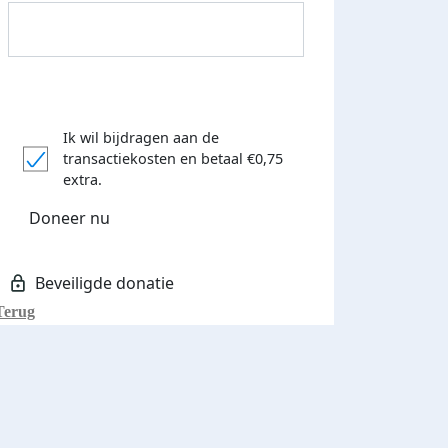
Ik wil bijdragen aan de
Donateurs bedankt
transactiekosten
en betaal €0,75
extra.
Doneer nu
Terug