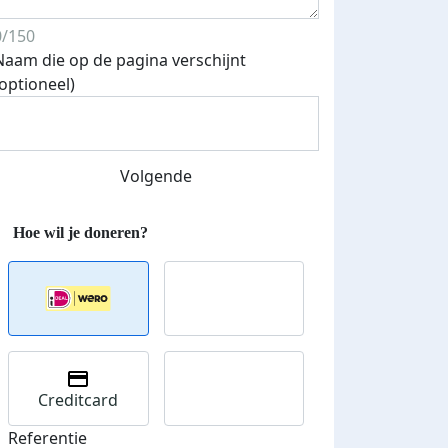
0/150
Naam die op de pagina verschijnt
(optioneel)
Streefbedrag verhoogd
Volgende
Creditcard
Referentie