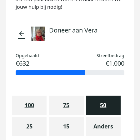
jouw hulp bij nodig!
Doneer aan Vera
arrow_back
Opgehaald
Streefbedrag
€632
€1.000
100
75
50
25
15
Anders