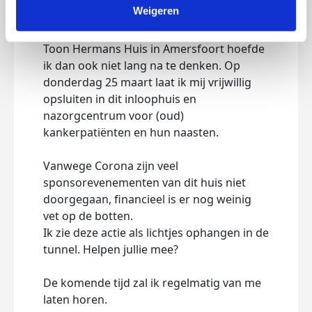
Weigeren
mij
gevraagd werd om mee te doen aan
de actie om geld in te zamelen voor het
Toon Hermans Huis in Amersfoort hoefde
ik dan ook niet lang na te denken. Op
donderdag 25 maart laat ik mij vrijwillig
opsluiten in dit inloophuis en
nazorgcentrum voor (oud)
kankerpatiënten en hun naasten.
Vanwege Corona zijn veel
sponsorevenementen van dit huis niet
doorgegaan, financieel is er nog weinig
vet op de botten.
Ik zie deze actie als lichtjes ophangen in de
tunnel. Helpen jullie mee?
De komende tijd zal ik regelmatig van me
laten horen.