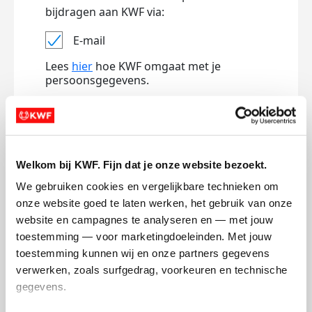
bijdragen aan KWF via:
E-mail
Lees
hier
hoe KWF omgaat met je
persoonsgegevens.
Jouw bericht op de actiepagina van Team
(optioneel)
Welkom bij KWF. Fijn dat je onze website bezoekt.
0/150
We gebruiken cookies en vergelijkbare technieken om 
Naam die op de pagina verschijnt
onze website goed te laten werken, het gebruik van onze 
website en campagnes te analyseren en — met jouw 
toestemming — voor marketingdoeleinden. Met jouw 
toestemming kunnen wij en onze partners gegevens 
Volgende
verwerken, zoals surfgedrag, voorkeuren en technische 
Volgende
gegevens.