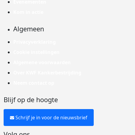
Evenementen
Kom in actie
Algemeen
Privacyverklaring
Cookie instellingen
Algemene voorwaarden
Over KWF Kankerbestrijding
Neem contact op
Blijf op de hoogte
Schrijf je in voor de nieuwsbrief
Volg ons