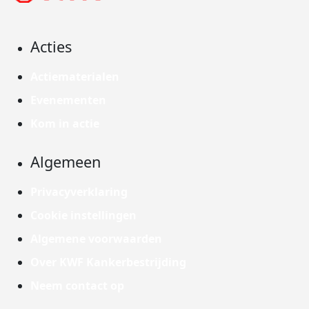
Acties
Actiematerialen
Evenementen
Kom in actie
Algemeen
Privacyverklaring
Cookie instellingen
Algemene voorwaarden
Over KWF Kankerbestrijding
Neem contact op