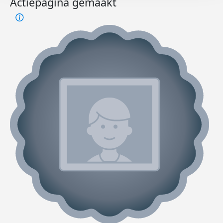
Actiepagina gemaakt