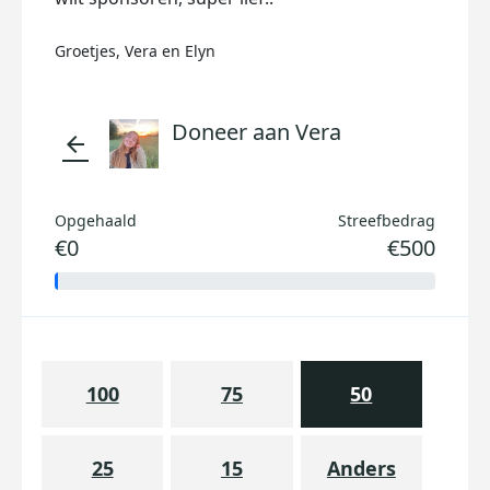
Groetjes, Vera en Elyn
Doneer aan Vera
arrow_back
Opgehaald
Streefbedrag
€0
€500
100
75
50
25
15
Anders