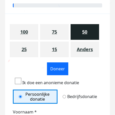
100
75
50
25
15
Anders
Doneer
Ik doe een anonieme donatie
Persoonlijke
Bedrijfsdonatie
donatie
Voornaam *