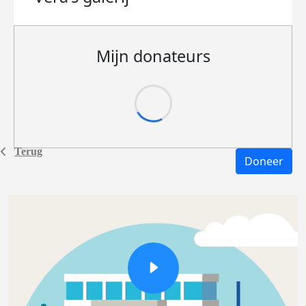
Mijn donateurs
Terug
Doneer