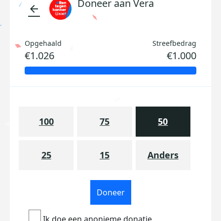
Doneer aan Vera
arrow_back
Opgehaald
Streefbedrag
€1.026
€1.000
100
75
50
25
15
Anders
Doneer
Ik doe een anonieme donatie