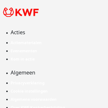
Acties
Actiematerialen
Evenementen
Kom in actie
Algemeen
Privacyverklaring
Cookie instellingen
Algemene voorwaarden
Over KWF Kankerbestrijding