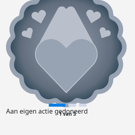
Aan eigen actie gedoneerd
1 van 3